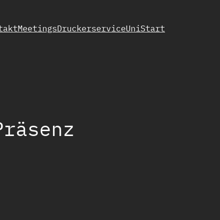
takt
Meetings
Druckerservice
UniStart
Präsenz