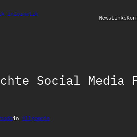
ik-Informatik
News
Links
Kon
chte Social Media 
Panda
in
Allgemein