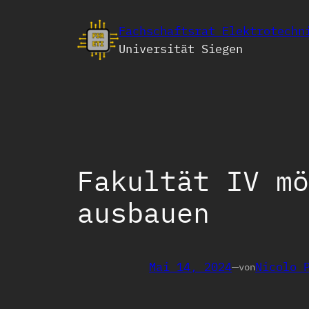
Zum
Fachschaftsrat Elektrotechn
Inhalt
Universität Siegen
springen
Fakultät IV mö
ausbauen
Mai 14, 2024
—
Nicolo 
von